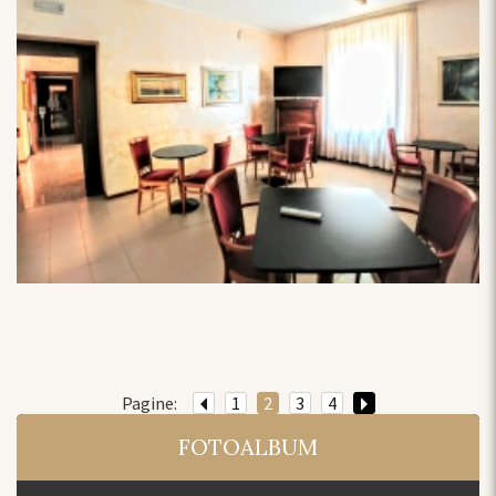
Pagine:
1
2
3
4
FOTOALBUM